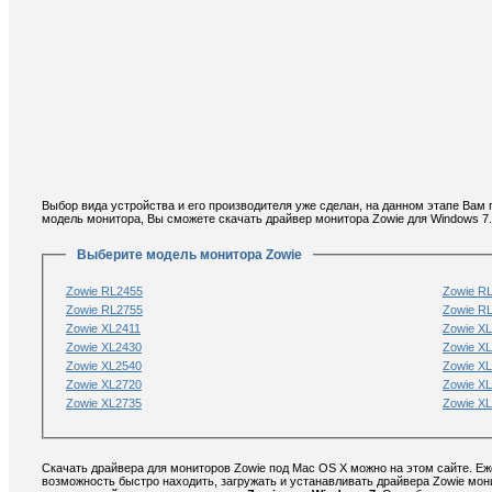
Выбор вида устройства и его производителя уже сделан, на данном этапе Вам
модель монитора, Вы сможете скачать драйвер монитора Zowie для Windows 7.
Выберите модель монитора Zowie
Zowie RL2455
Zowie R
Zowie RL2755
Zowie R
Zowie XL2411
Zowie X
Zowie XL2430
Zowie X
Zowie XL2540
Zowie X
Zowie XL2720
Zowie X
Zowie XL2735
Zowie X
Скачать драйвера для мониторов Zowie под Mac OS X можно на этом сайте. Еж
возможность быстро находить, загружать и устанавливать драйвера Zowie мон