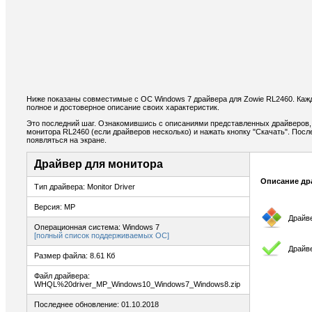
Ниже показаны совместимые с ОС Windows 7 драйвера для Zowie RL2460. Каж
полное и достоверное описание своих характеристик.
Это последний шаг. Ознакомившись с описаниями представленных драйверов,
монитора RL2460 (если драйверов несколько) и нажать кнопку "Скачать". Посл
появляться на экране.
Драйвер для монитора
Описание др
Тип драйвера: Monitor Driver
Версия: MP
Драйв
Операционная система: Windows 7
[полный список поддерживаемых ОС]
Драйв
Размер файла: 8.61 Кб
Файл драйвера:
WHQL%20driver_MP_Windows10_Windows7_Windows8.zip
Последнее обновление: 01.10.2018