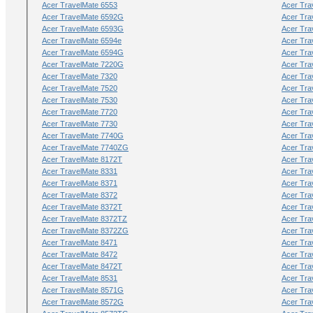
Acer TravelMate 6553
Acer Tra
Acer TravelMate 6592G
Acer Tra
Acer TravelMate 6593G
Acer Tra
Acer TravelMate 6594e
Acer Tra
Acer TravelMate 6594G
Acer Tra
Acer TravelMate 7220G
Acer Tra
Acer TravelMate 7320
Acer Tra
Acer TravelMate 7520
Acer Tra
Acer TravelMate 7530
Acer Tra
Acer TravelMate 7720
Acer Tra
Acer TravelMate 7730
Acer Tra
Acer TravelMate 7740G
Acer Tra
Acer TravelMate 7740ZG
Acer Tra
Acer TravelMate 8172T
Acer Tra
Acer TravelMate 8331
Acer Tra
Acer TravelMate 8371
Acer Tra
Acer TravelMate 8372
Acer Tra
Acer TravelMate 8372T
Acer Tr
Acer TravelMate 8372TZ
Acer Tra
Acer TravelMate 8372ZG
Acer Tra
Acer TravelMate 8471
Acer Tra
Acer TravelMate 8472
Acer Tra
Acer TravelMate 8472T
Acer Tr
Acer TravelMate 8531
Acer Tra
Acer TravelMate 8571G
Acer Tra
Acer TravelMate 8572G
Acer Tra