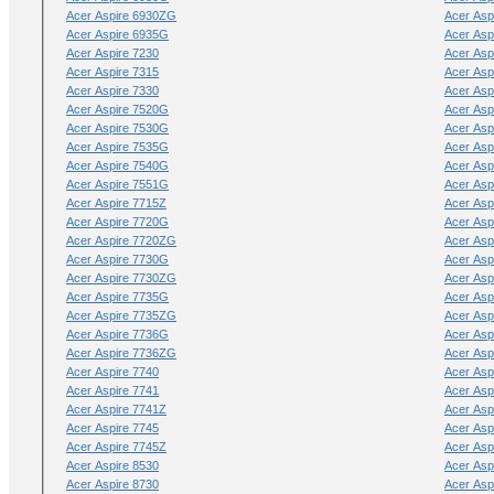
Acer Aspire 6930ZG
Acer Asp
Acer Aspire 6935G
Acer Asp
Acer Aspire 7230
Acer Asp
Acer Aspire 7315
Acer Asp
Acer Aspire 7330
Acer Asp
Acer Aspire 7520G
Acer Asp
Acer Aspire 7530G
Acer Asp
Acer Aspire 7535G
Acer Asp
Acer Aspire 7540G
Acer Asp
Acer Aspire 7551G
Acer Asp
Acer Aspire 7715Z
Acer Asp
Acer Aspire 7720G
Acer Asp
Acer Aspire 7720ZG
Acer Asp
Acer Aspire 7730G
Acer Asp
Acer Aspire 7730ZG
Acer Asp
Acer Aspire 7735G
Acer Asp
Acer Aspire 7735ZG
Acer Asp
Acer Aspire 7736G
Acer Asp
Acer Aspire 7736ZG
Acer Asp
Acer Aspire 7740
Acer Asp
Acer Aspire 7741
Acer Asp
Acer Aspire 7741Z
Acer Asp
Acer Aspire 7745
Acer Asp
Acer Aspire 7745Z
Acer Asp
Acer Aspire 8530
Acer Asp
Acer Aspire 8730
Acer Asp