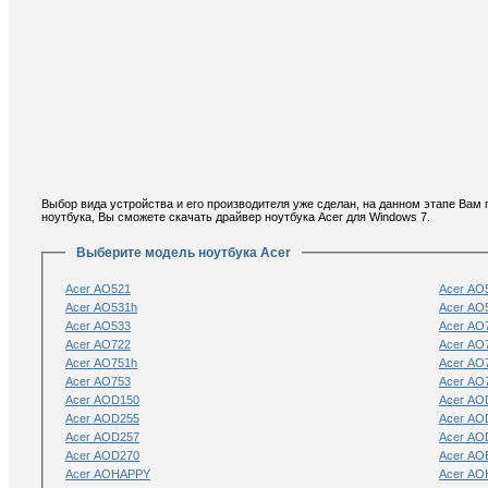
Выбор вида устройства и его производителя уже сделан, на данном этапе Вам
ноутбука, Вы сможете скачать драйвер ноутбука Acer для Windows 7.
Выберите модель ноутбука Acer
Acer AO521
Acer AO
Acer AO531h
Acer AO
Acer AO533
Acer AO
Acer AO722
Acer AO
Acer AO751h
Acer AO
Acer AO753
Acer AO
Acer AOD150
Acer AO
Acer AOD255
Acer AO
Acer AOD257
Acer AO
Acer AOD270
Acer AO
Acer AOHAPPY
Acer A