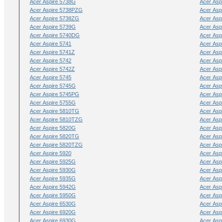
Acer Aspire 5738G
Acer Asp
Acer Aspire 5738PZG
Acer Asp
Acer Aspire 5738ZG
Acer Asp
Acer Aspire 5739G
Acer Asp
Acer Aspire 5740DG
Acer Asp
Acer Aspire 5741
Acer Asp
Acer Aspire 5741Z
Acer Asp
Acer Aspire 5742
Acer Asp
Acer Aspire 5742Z
Acer Asp
Acer Aspire 5745
Acer Asp
Acer Aspire 5745G
Acer Asp
Acer Aspire 5745PG
Acer Asp
Acer Aspire 5755G
Acer Asp
Acer Aspire 5810TG
Acer Asp
Acer Aspire 5810TZG
Acer Asp
Acer Aspire 5820G
Acer Asp
Acer Aspire 5820TG
Acer Asp
Acer Aspire 5820TZG
Acer Asp
Acer Aspire 5920
Acer Asp
Acer Aspire 5925G
Acer Asp
Acer Aspire 5930G
Acer Asp
Acer Aspire 5935G
Acer Asp
Acer Aspire 5942G
Acer Asp
Acer Aspire 5950G
Acer Asp
Acer Aspire 6530G
Acer Asp
Acer Aspire 6920G
Acer Asp
Acer Aspire 6930G
Acer Asp