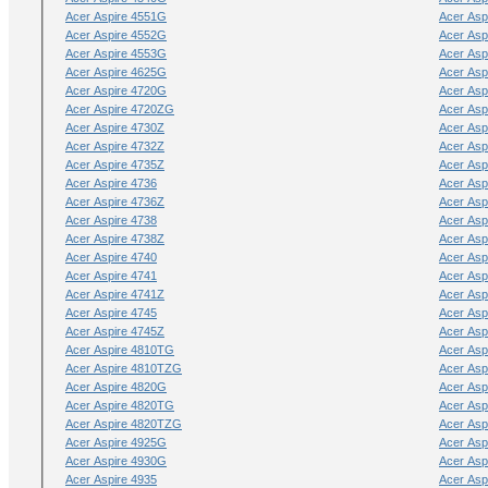
Acer Aspire 4551G
Acer Asp
Acer Aspire 4552G
Acer Asp
Acer Aspire 4553G
Acer Asp
Acer Aspire 4625G
Acer Asp
Acer Aspire 4720G
Acer Asp
Acer Aspire 4720ZG
Acer Asp
Acer Aspire 4730Z
Acer Asp
Acer Aspire 4732Z
Acer Asp
Acer Aspire 4735Z
Acer Asp
Acer Aspire 4736
Acer Asp
Acer Aspire 4736Z
Acer Asp
Acer Aspire 4738
Acer Asp
Acer Aspire 4738Z
Acer Asp
Acer Aspire 4740
Acer Asp
Acer Aspire 4741
Acer Asp
Acer Aspire 4741Z
Acer Asp
Acer Aspire 4745
Acer Asp
Acer Aspire 4745Z
Acer Asp
Acer Aspire 4810TG
Acer Asp
Acer Aspire 4810TZG
Acer Asp
Acer Aspire 4820G
Acer Asp
Acer Aspire 4820TG
Acer Asp
Acer Aspire 4820TZG
Acer Asp
Acer Aspire 4925G
Acer Asp
Acer Aspire 4930G
Acer Asp
Acer Aspire 4935
Acer Asp