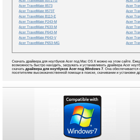
Acer TravelMate 8572TG
Acer Tra
Acer TravelMate 8573
Acer Tra
Acer TravelMate 8573T
Acer Tr
Acer TravelMate B113-E
Acer Tra
Acer TravelMate P243-M
Acer Tr
Acer TravelMate P633-M
Acer Tra
Acer TravelMate P643-M
Acer Tr
Acer TravelMate P643-V
Acer Tra
Acer TravelMate P653-MG
Acer Tra
Скачать драйвера для ноутбуков Acer под Mac OS X можно на этом сайте. Еже
возможность быстро находить, загружать и устанавливать драйвера Acer ноут
скачать
драйвера для ноутбуков Acer под Windows 7
. Она обеспечивается
посетителям высококачественной помощи в поиске, скачивании и установке др