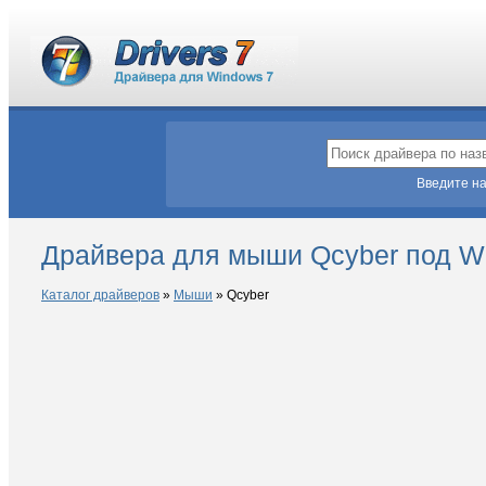
Введите на
Драйвера для мыши Qcyber под W
Каталог драйверов
»
Мыши
»
Qcyber