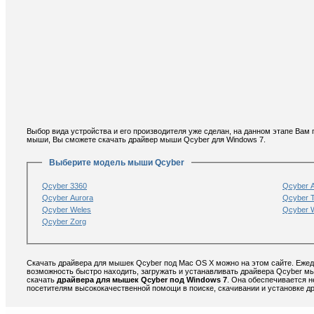
Выбор вида устройства и его производителя уже сделан, на данном этапе Ва
мыши, Вы сможете скачать драйвер мыши Qcyber для Windows 7.
Выберите модель мыши Qcyber
Qcyber 3360
Qcyber A
Qcyber Aurora
Qcyber 
Qcyber Weles
Qcyber W
Qcyber Zorg
Скачать драйвера для мышек Qcyber под Mac OS X можно на этом сайте. Ежед
возможность быстро находить, загружать и устанавливать драйвера Qcyber м
скачать
драйвера для мышек Qcyber под Windows 7
. Она обеспечивается 
посетителям высококачественной помощи в поиске, скачивании и установке 