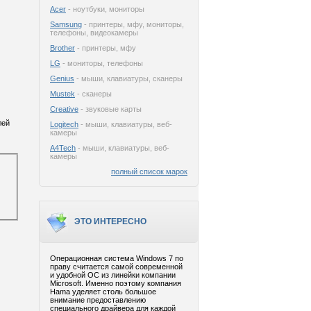
Acer
- ноутбуки, мониторы
Samsung
- принтеры, мфу, мониторы,
телефоны, видеокамеры
Brother
- принтеры, мфу
LG
- мониторы, телефоны
Genius
- мыши, клавиатуры, сканеры
Mustek
- сканеры
Creative
- звуковые карты
лей
Logitech
- мыши, клавиатуры, веб-
камеры
A4Tech
- мыши, клавиатуры, веб-
камеры
полный список марок
ЭТО ИНТЕРЕСНО
Операционная система Windows 7 по
праву считается самой современной
и удобной ОС из линейки компании
Microsoft. Именно поэтому компания
Hama уделяет столь большое
внимание предоставлению
специального драйвера для каждой