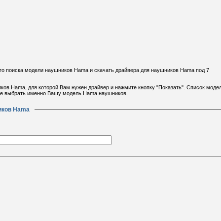
о поиска модели наушников Hama и скачать драйвера для наушников Hama под 7
иков Hama, для которой Вам нужен драйвер и нажмите кнопку "Показать". Список моде
ще выбрать именно Вашу модель Hama наушников.
иков Hama