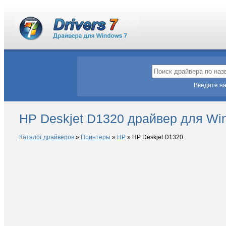
Введите на
HP Deskjet D1320 драйвер для Wi
Каталог драйверов
»
Принтеры
»
HP
»
HP Deskjet D1320