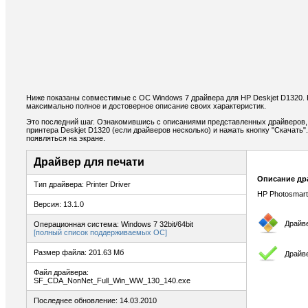
Ниже показаны совместимые с ОС Windows 7 драйвера для HP Deskjet D1320. 
максимально полное и достоверное описание своих характеристик.
Это последний шаг. Ознакомившись с описаниями представленных драйверов,
принтера Deskjet D1320 (если драйверов несколько) и нажать кнопку "Скачать"
появляться на экране.
Драйвер для печати
Описание др
Тип драйвера: Printer Driver
HP Photosmart 
Версия: 13.1.0
Драйв
Операционная система: Windows 7 32bit/64bit
[полный список поддерживаемых ОС]
Размер файла: 201.63 Мб
Драйве
Файл драйвера:
SF_CDA_NonNet_Full_Win_WW_130_140.exe
Последнее обновление: 14.03.2010