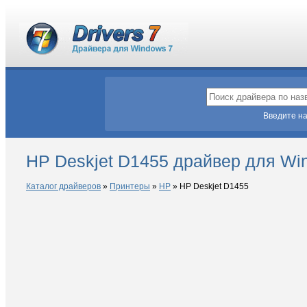
Введите на
HP Deskjet D1455 драйвер для Wi
Каталог драйверов
»
Принтеры
»
HP
»
HP Deskjet D1455