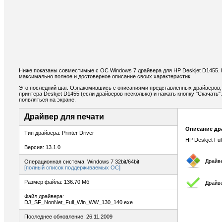
Ниже показаны совместимые с ОС Windows 7 драйвера для HP Deskjet D1455. 
максимально полное и достоверное описание своих характеристик.
Это последний шаг. Ознакомившись с описаниями представленных драйверов,
принтера Deskjet D1455 (если драйверов несколько) и нажать кнопку "Скачать"
появляться на экране.
Драйвер для печати
Описание др
Тип драйвера: Printer Driver
HP Deskjet Ful
Версия: 13.1.0
Драйв
Операционная система: Windows 7 32bit/64bit
[полный список поддерживаемых ОС]
Размер файла: 136.70 Мб
Драйве
Файл драйвера:
DJ_SF_NonNet_Full_Win_WW_130_140.exe
Последнее обновление: 26.11.2009