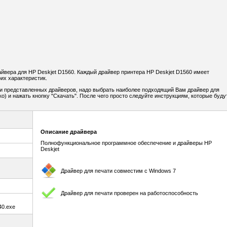
вера для HP Deskjet D1560. Каждый драйвер принтера HP Deskjet D1560 имеет
их характеристик.
и представленных драйверов, надо выбрать наиболее подходящий Вам драйвер для
о) и нажать кнопку "Скачать". После чего просто следуйте инструкциям, которые буду
Описание драйвера
Полнофункциональное программное обеспечение и драйверы HP
Deskjet
Драйвер для печати совместим с Windows 7
Драйвер для печати проверен на работоспособность
0.exe