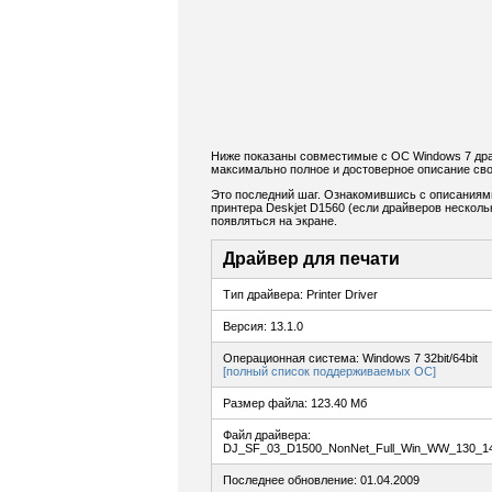
Ниже показаны совместимые с ОС Windows 7 драй
максимально полное и достоверное описание сво
Это последний шаг. Ознакомившись с описаниям
принтера Deskjet D1560 (если драйверов нескольк
появляться на экране.
Драйвер для печати
Тип драйвера: Printer Driver
Версия: 13.1.0
Операционная система: Windows 7 32bit/64bit
[полный список поддерживаемых ОС]
Размер файла: 123.40 Мб
Файл драйвера:
DJ_SF_03_D1500_NonNet_Full_Win_WW_130_14
Последнее обновление: 01.04.2009