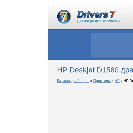
HP Deskjet D1560 др
Каталог драйверов
»
Принтеры
»
HP
»
HP De