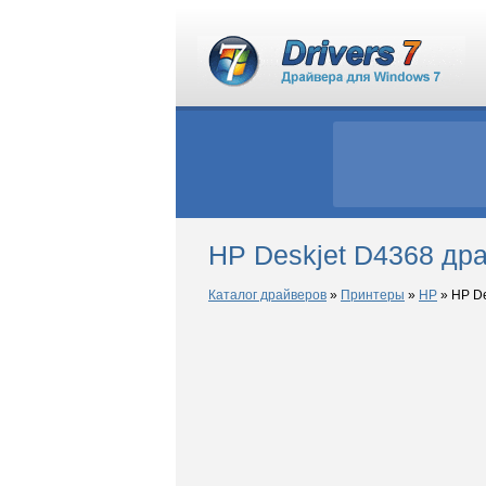
HP Deskjet D4368 др
Каталог драйверов
»
Принтеры
»
HP
»
HP De