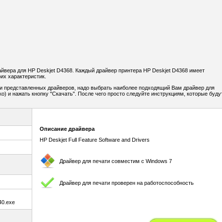
вера для HP Deskjet D4368. Каждый драйвер принтера HP Deskjet D4368 имеет
их характеристик.
и представленных драйверов, надо выбрать наиболее подходящий Вам драйвер для
о) и нажать кнопку "Скачать". После чего просто следуйте инструкциям, которые буду
Описание драйвера
HP Deskjet Full Feature Software and Drivers
Драйвер для печати совместим с Windows 7
Драйвер для печати проверен на работоспособность
0.exe