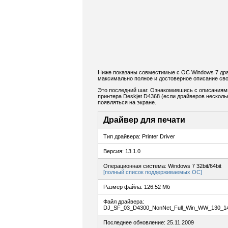
Ниже показаны совместимые с ОС Windows 7 драй
максимально полное и достоверное описание сво
Это последний шаг. Ознакомившись с описаниям
принтера Deskjet D4368 (если драйверов нескольк
появляться на экране.
Драйвер для печати
Тип драйвера: Printer Driver
Версия: 13.1.0
Операционная система: Windows 7 32bit/64bit
[полный список поддерживаемых ОС]
Размер файла: 126.52 Мб
Файл драйвера:
DJ_SF_03_D4300_NonNet_Full_Win_WW_130_14
Последнее обновление: 25.11.2009