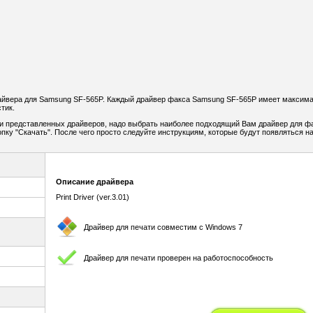
айвера для Samsung SF-565P. Каждый драйвер факса Samsung SF-565P имеет максим
тик.
и представленных драйверов, надо выбрать наиболее подходящий Вам драйвер для ф
опку "Скачать". После чего просто следуйте инструкциям, которые будут появляться н
Описание драйвера
Print Driver (ver.3.01)
Драйвер для печати совместим с Windows 7
Драйвер для печати проверен на работоспособность