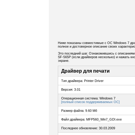
Ниже показаны совместимые с ОС Windows 7 др
полное и достоверное описание своих характерис
Это последний шаг. Ознакомившись с описаниям
SF-565P (если драйверов несколько) и нажать кн
экране.
Драйвер для печати
Тип драйвера: Printer Driver
Версия: 3.01
Операционная система: Windows 7
[полный список поддерживаемых ОС]
Размер файла: 9.60 Мб
Файл драйвера: MFP560_Win7_GDI.exe
Последнее обновление: 30.03.2009