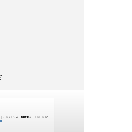
на
С
ра и его установка - пишите
ки