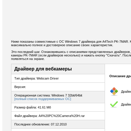
Ниже показаны совместимые с ОС Windows 7 драйвера для A4Tech PK-7MAR. 
максимально полное и достоверное описание своих характеристик.
Это последний шаг. Ознакомившись с описаниями представленных драйверов,
камеры PK-7MAR (если драйверов несколько) и нажать кнопку "Скачать". После
появляться на экране.
Драйвер для вебкамеры
Описание др
Тип драйвера: Webcam Driver
Версия:
Драйв
Операционная система: Windows 7 32bit/64bit
[полный список поддерживаемых ОС]
Драйв
Размер файла: 41.61 Мб
Файл драйвера: A4%20PC%20Camera%20H.rar
Последнее обновление: 07.12.2010