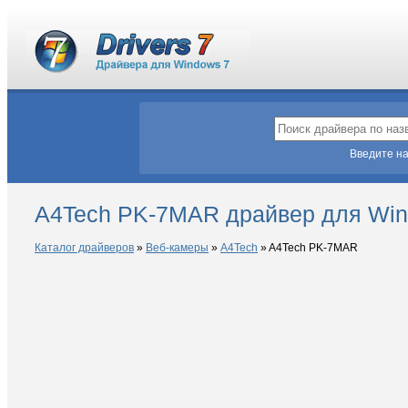
Введите на
A4Tech PK-7MAR драйвер для Win
Каталог драйверов
»
Веб-камеры
»
A4Tech
»
A4Tech PK-7MAR