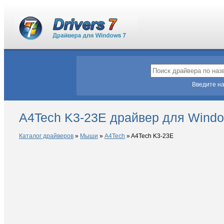
Введите на
A4Tech K3-23E драйвер для Windo
Каталог драйверов
»
Мыши
»
A4Tech
»
A4Tech K3-23E