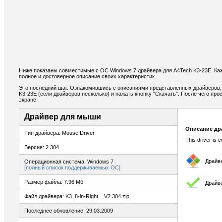
Ниже показаны совместимые с ОС Windows 7 драйвера для A4Tech K3-23E. К
полное и достоверное описание своих характеристик.
Это последний шаг. Ознакомившись с описаниями представленных драйверов
K3-23E (если драйверов несколько) и нажать кнопку "Скачать". После чего про
экране.
Драйвер для мыши
Описание др
Тип драйвера: Mouse Driver
This driver is 
Версия: 2.304
Драйв
Операционная система: Windows 7
[полный список поддерживаемых ОС]
Размер файла: 7.96 Мб
Драйв
Файл драйвера: K3_8-in-Right__V2.304.zip
Последнее обновление: 29.03.2009