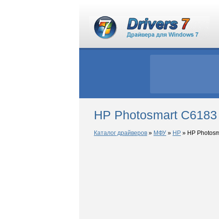
HP Photosmart C6183
Каталог драйверов
»
МФУ
»
HP
»
HP Photosm