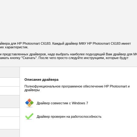
йвера для HP Photosmart C6183. Каждый драйвер МФУ HP Photosmart C6183 имеет
их характеристик.
и представленных драйверов, надо выбрать наиболее подходящий Вам драйвер для 
нажать кнопку "Скачать". После чего просто следуйте инструкциям, которые будут
Описание драйвера
Полнофункциональное программное обеспечение HP Photosmart и
драйверы
Драйвер совместим с Windows 7
Драйвер проверен на работоспособность