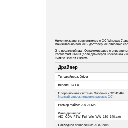
Ниже показаны совместимые с ОС Windows 7 дра
максимально полное и достоверное описание сво
Это последний шаг. Ознакомившись с описаниям
Photosmart C6183 (если драйверов несколько) и 
появляться на экране.
Драйвер
Тип драйвера: Driver
Версия: 13.1.0
Операционная система: Windows 7 32bit/64bit
[полный список поддерживаемых ОС]
Размер файла: 290.27 Мб
Файл драйвера:
AIO_CDA_FSW_Full_Win_WW_130_140.exe
Последнее обновление: 20.02.2010