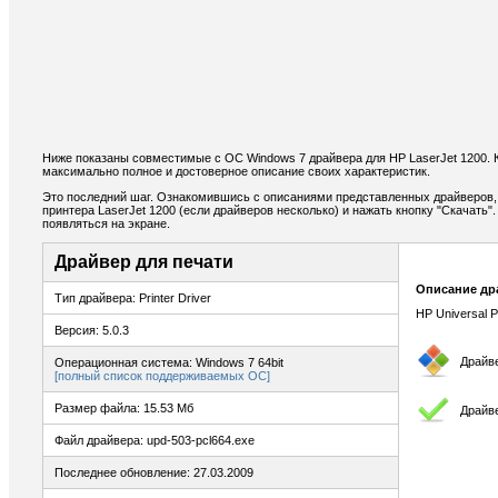
Ниже показаны совместимые с ОС Windows 7 драйвера для HP LaserJet 1200. 
максимально полное и достоверное описание своих характеристик.
Это последний шаг. Ознакомившись с описаниями представленных драйверов,
принтера LaserJet 1200 (если драйверов несколько) и нажать кнопку "Скачать"
появляться на экране.
Драйвер для печати
Описание др
Тип драйвера: Printer Driver
HP Universal P
Версия: 5.0.3
Драйв
Операционная система: Windows 7 64bit
[полный список поддерживаемых ОС]
Размер файла: 15.53 Мб
Драйве
Файл драйвера: upd-503-pcl664.exe
Последнее обновление: 27.03.2009