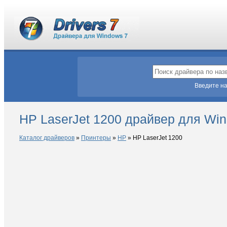
Введите на
HP LaserJet 1200 драйвер для Wi
Каталог драйверов
»
Принтеры
»
HP
»
HP LaserJet 1200