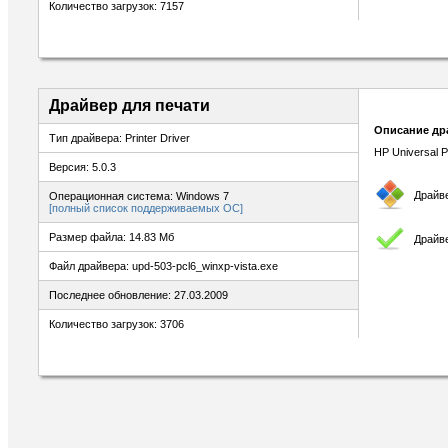
Количество загрузок: 7157
Драйвер для печати
Описание др
Тип драйвера: Printer Driver
HP Universal P
Версия: 5.0.3
Драйв
Операционная система: Windows 7
[полный список поддерживаемых ОС]
Размер файла: 14.83 Мб
Драйве
Файл драйвера: upd-503-pcl6_winxp-vista.exe
Последнее обновление: 27.03.2009
Количество загрузок: 3706