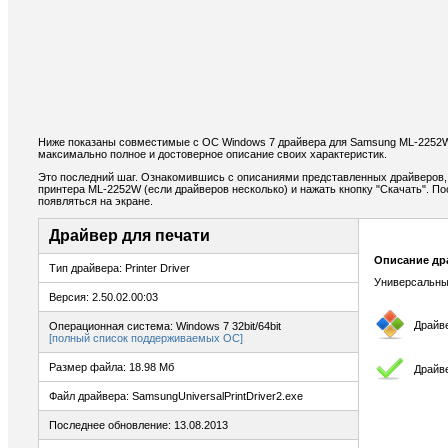
Ниже показаны совместимые с ОС Windows 7 драйвера для Samsung ML-2252
максимально полное и достоверное описание своих характеристик.
Это последний шаг. Ознакомившись с описаниями представленных драйверов,
принтера ML-2252W (если драйверов несколько) и нажать кнопку "Скачать". По
появляться на экране.
Драйвер для печати
Описание др
Тип драйвера: Printer Driver
Универсальны
Версия: 2.50.02.00:03
Драйв
Операционная система: Windows 7 32bit/64bit
[полный список поддерживаемых ОС]
Размер файла: 18.98 Мб
Драйве
Файл драйвера: SamsungUniversalPrintDriver2.exe
Последнее обновление: 13.08.2013