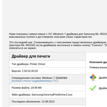
Ниже показаны совместимые с ОС Windows 7 драйвера для Samsung ML-4551
максимально полное и достоверное описание своих характеристик.
Это последний шаг. Ознакомившись с описаниями представленных драйверов,
принтера ML-4551ND (если драйверов несколько) и нажать кнопку "Скачать". П
появляться на экране.
Драйвер для печати
Описание др
Тип драйвера: Printer Driver
Универсальны
Версия: 2.50.02.00:03
Драйв
Операционная система: Windows 7 32bit/64bit
[полный список поддерживаемых ОС]
Размер файла: 18.98 Мб
Драйве
Файл драйвера: SamsungUniversalPrintDriver2.exe
Последнее обновление: 13.08.2013