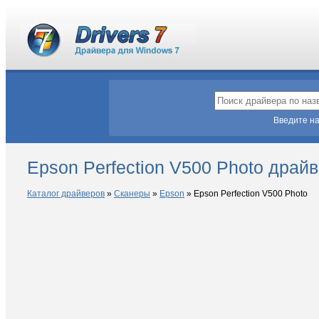
Введите на
Epson Perfection V500 Photo драй
Каталог драйверов
»
Сканеры
»
Epson
»
Epson Perfection V500 Photo