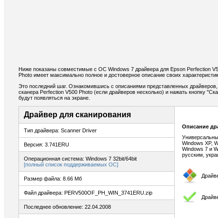
Ниже показаны совместимые с ОС Windows 7 драйвера для Epson Perfection V50
Photo имеет максимально полное и достоверное описание своих характеристик
Это последний шаг. Ознакомившись с описаниями представленных драйверов,
сканера Perfection V500 Photo (если драйверов несколько) и нажать кнопку "Ск
будут появляться на экране.
Драйвер для сканирования
Описание др
Тип драйвера: Scanner Driver
Универсальны
Windows XP, W
Версия: 3.741ERU
Windows 7 и W
русским, укр
Операционная система: Windows 7 32bit/64bit
[полный список поддерживаемых ОС]
Драйв
Размер файла: 8.66 Мб
Файл драйвера: PERV500OF_PH_WIN_3741ERU.zip
Драйв
Последнее обновление: 22.04.2008