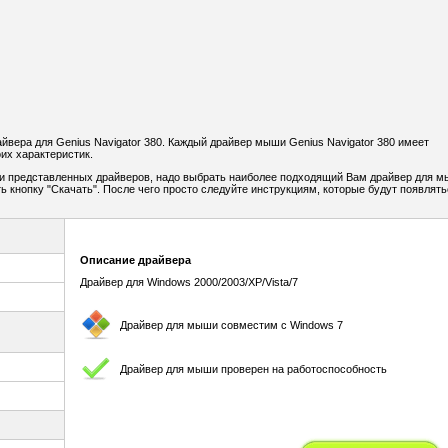
вера для Genius Navigator 380. Каждый драйвер мыши Genius Navigator 380 имеет
их характеристик.
и представленных драйверов, надо выбрать наиболее подходящий Вам драйвер для 
ть кнопку "Скачать". После чего просто следуйте инструкциям, которые будут появлять
Описание драйвера
Драйвер для Windows 2000/2003/XP/Vista/7
Драйвер для мыши совместим с Windows 7
Драйвер для мыши проверен на работоспособность