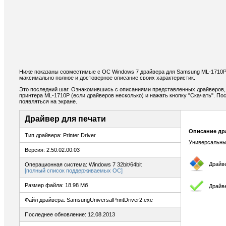
Ниже показаны совместимые с ОС Windows 7 драйвера для Samsung ML-1710P
максимально полное и достоверное описание своих характеристик.
Это последний шаг. Ознакомившись с описаниями представленных драйверов,
принтера ML-1710P (если драйверов несколько) и нажать кнопку "Скачать". По
появляться на экране.
Драйвер для печати
Описание др
Тип драйвера: Printer Driver
Универсальны
Версия: 2.50.02.00:03
Драйв
Операционная система: Windows 7 32bit/64bit
[полный список поддерживаемых ОС]
Размер файла: 18.98 Мб
Драйве
Файл драйвера: SamsungUniversalPrintDriver2.exe
Последнее обновление: 12.08.2013