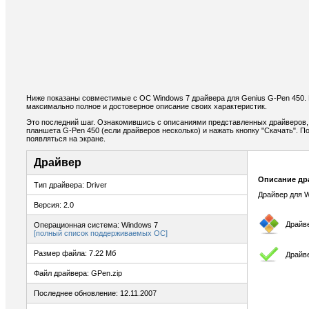
Ниже показаны совместимые с ОС Windows 7 драйвера для Genius G-Pen 450.
максимально полное и достоверное описание своих характеристик.
Это последний шаг. Ознакомившись с описаниями представленных драйверов,
планшета G-Pen 450 (если драйверов несколько) и нажать кнопку "Скачать". П
появляться на экране.
Драйвер
Описание др
Тип драйвера: Driver
Драйвер для W
Версия: 2.0
Драйв
Операционная система: Windows 7
[полный список поддерживаемых ОС]
Размер файла: 7.22 Мб
Драйв
Файл драйвера: GPen.zip
Последнее обновление: 12.11.2007