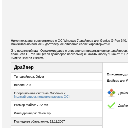
Ниже показаны совместимые с ОС Windows 7 драйвера для Genius G-Pen 340.
максимально полное и достоверное описание своих характеристик.
Это последний шаг. Ознакомившись с описаниями представленных драйверов,
планшета G-Pen 340 (если драйверов несколько) и нажать кнопку "Скачать". П
появляться на экране.
Драйвер
Описание др
Тип драйвера: Driver
Драйвер для W
Версия: 2.0
Драйв
Операционная система: Windows 7
[полный список поддерживаемых ОС]
Размер файла: 7.22 Мб
Драйв
Файл драйвера: GPen.zip
Последнее обновление: 12.11.2007