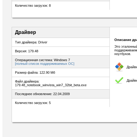
Количество загрузок: 8
Драйвер
Описание др
Тип драйвера: Driver
Это эталонный
поддерживаем
Версия: 179.48
ноутбуков.
Операционная система: Windows 7
[полный список поддерживаемых ОС]
Драйв
Размер файла: 122.90 Мб
Драйв
Файл драйвера:
179.48_notebook_winvista_win7_32bit_beta.exe
Последнее обновление: 22.04.2009
Количество загрузок: 5