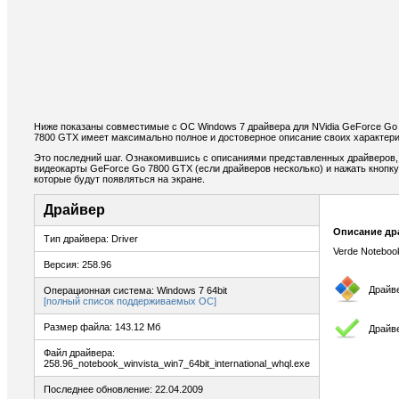
Ниже показаны совместимые с ОС Windows 7 драйвера для NVidia GeForce Go
7800 GTX имеет максимально полное и достоверное описание своих характери
Это последний шаг. Ознакомившись с описаниями представленных драйверов,
видеокарты GeForce Go 7800 GTX (если драйверов несколько) и нажать кнопку 
которые будут появляться на экране.
Драйвер
Описание др
Тип драйвера: Driver
Verde Noteboo
Версия: 258.96
Драйв
Операционная система: Windows 7 64bit
[полный список поддерживаемых ОС]
Размер файла: 143.12 Мб
Драйв
Файл драйвера:
258.96_notebook_winvista_win7_64bit_international_whql.exe
Последнее обновление: 22.04.2009