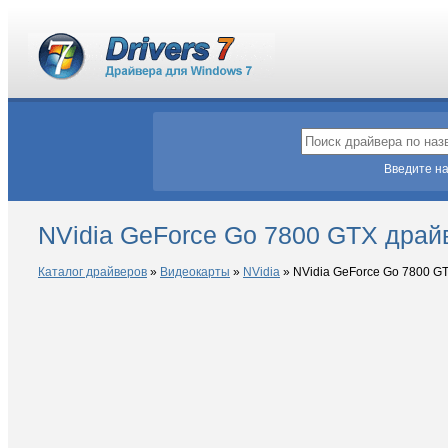
Введите на
NVidia GeForce Go 7800 GTX драй
Каталог драйверов
»
Видеокарты
»
NVidia
»
NVidia GeForce Go 7800 G