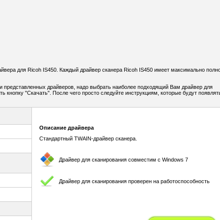
вера для Ricoh IS450. Каждый драйвер сканера Ricoh IS450 имеет максимально полн
и представленных драйверов, надо выбрать наиболее подходящий Вам драйвер для
ать кнопку "Скачать". После чего просто следуйте инструкциям, которые будут появлят
Описание драйвера
Стандартный TWAIN-драйвер сканера.
Драйвер для сканирования совместим с Windows 7
Драйвер для сканирования проверен на работоспособность