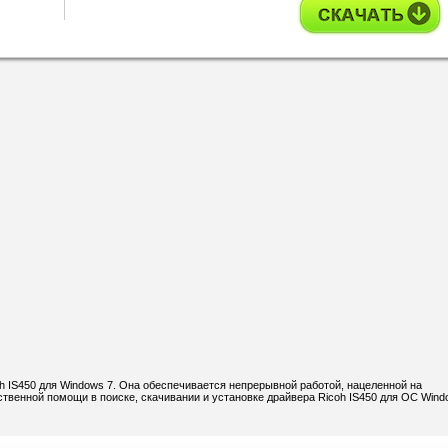
h IS450 для Windows 7. Она обеспечивается непрерывной работой, нацеленной на
венной помощи в поиске, скачивании и установке драйвера Ricoh IS450 для ОС Wind