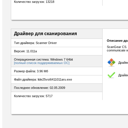
Количество загрузок: 13218
Драйвер для сканирования
Описание др
Тип драйвера: Scanner Driver
ScanGear CS. T
communicate wi
Версия: 11.011a
Операционная система: Windows 7 64bit
Драйв
[полный список поддерживаемых ОС]
Размер файла: 3.96 Мб
Драйв
Файл драйвера: lide25vst6411011aru.exe
Последнее обновление: 02.05.2009
Количество загрузок: 5717