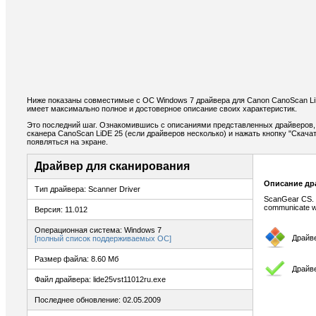
Ниже показаны совместимые с ОС Windows 7 драйвера для Canon CanoScan Li
имеет максимально полное и достоверное описание своих характеристик.
Это последний шаг. Ознакомившись с описаниями представленных драйверов,
сканера CanoScan LiDE 25 (если драйверов несколько) и нажать кнопку "Скачат
появляться на экране.
Драйвер для сканирования
Описание др
Тип драйвера: Scanner Driver
ScanGear CS. T
communicate wi
Версия: 11.012
Операционная система: Windows 7
Драйв
[полный список поддерживаемых ОС]
Размер файла: 8.60 Мб
Драйв
Файл драйвера: lide25vst11012ru.exe
Последнее обновление: 02.05.2009