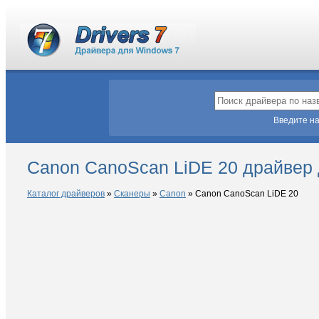
Введите на
Canon CanoScan LiDE 20 драйвер
Каталог драйверов
»
Сканеры
»
Canon
»
Canon CanoScan LiDE 20