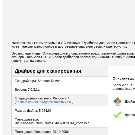
Ниже показаны совместимые с ОС Windows 7 драйвера для Canon CanoScan Li
имеет максимально полное и достоверное описание своих характеристик.
Это последний шаг. Ознакомившись с описаниями представленных драйверов,
сканера CanoScan LiDE 20 (если драйверов несколько) и нажать кнопку "Скачат
появляться на экране.
Драйвер для сканирования
Описание др
Тип драйвера: Scanner Driver
ScanGear CS. T
communicate wi
Версия: 7.0.3.1a
Операционная система: Windows 7
Драйв
[полный список поддерживаемых ОС]
Размер файла: 5.28 Мб
Драйв
Файл драйвера:
lide20lide30n670un676un1240uvst7031a_xpen.exe
Последнее обновление: 20.10.2006