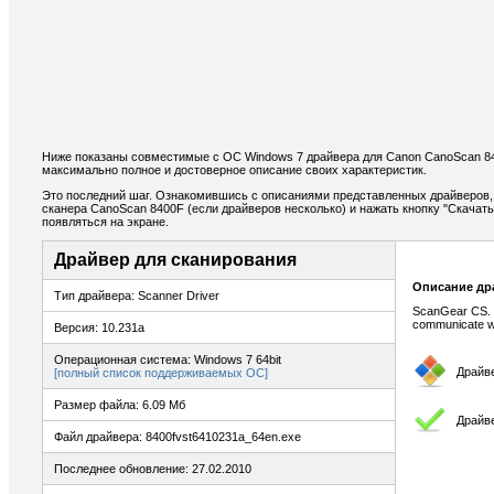
Ниже показаны совместимые с ОС Windows 7 драйвера для Canon CanoScan 8
максимально полное и достоверное описание своих характеристик.
Это последний шаг. Ознакомившись с описаниями представленных драйверов,
сканера CanoScan 8400F (если драйверов несколько) и нажать кнопку "Скачать
появляться на экране.
Драйвер для сканирования
Описание др
Тип драйвера: Scanner Driver
ScanGear CS. T
communicate wi
Версия: 10.231a
Операционная система: Windows 7 64bit
Драйв
[полный список поддерживаемых ОС]
Размер файла: 6.09 Мб
Драйв
Файл драйвера: 8400fvst6410231a_64en.exe
Последнее обновление: 27.02.2010