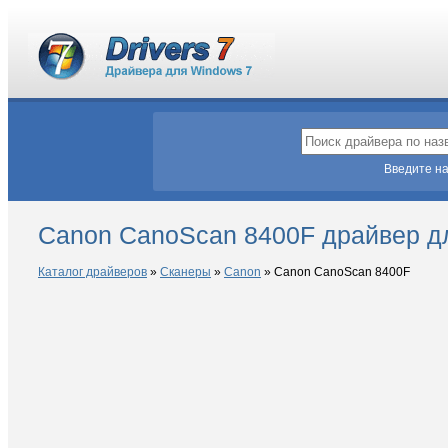
Введите на
Canon CanoScan 8400F драйвер д
Каталог драйверов
»
Сканеры
»
Canon
»
Canon CanoScan 8400F