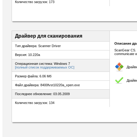
Количество загрузок: 173
Драйвер для сканирования
Описание др
Тип драйвера: Scanner Driver
ScanGear CS. T
communicate wi
Версия: 10.220a
Операционная система: Windows 7
Драйв
[полный список поддерживаемых ОС]
Размер файла: 6.06 Мб
Драйв
Файл драйвера: 8400fvst10220a_xpen.exe
Последнее обновление: 03.05.2009
Количество загрузок: 134