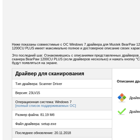
Ниже показаны совместимые с ОС Windows 7 драйвера для Mustek BearPaw 1
1200CU PLUS имеет максимально полное и достоверное описание своих харак
Это последний шаг. Ознакомившись с описаниями представленных драйверов,
сканера BearPaw 1200CU PLUS (если драйверов несколько) и нажать кнопку "С
будут появляться на экране.
Драйвер для сканирования
Описание др
Тип драйвера: Scanner Driver
Версия: 23LV15
Драйв
Операционная система: Windows 7
[полный список поддерживаемых ОС]
Драйв
Размер файла: 81.19 Мб
Файл драйвера: setup.exe
Последнее обновление: 20.11.2018