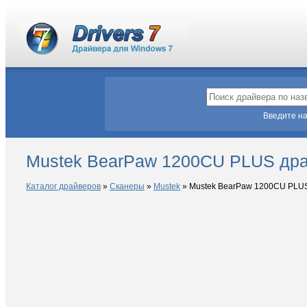
Введите на
Mustek BearPaw 1200CU PLUS дра
Каталог драйверов
»
Сканеры
»
Mustek
»
Mustek BearPaw 1200CU PLU