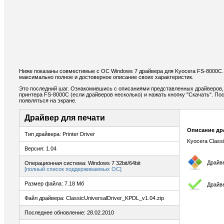
Ниже показаны совместимые с ОС Windows 7 драйвера для Kyocera FS-8000C.
максимально полное и достоверное описание своих характеристик.
Это последний шаг. Ознакомившись с описаниями представленных драйверов,
принтера FS-8000C (если драйверов несколько) и нажать кнопку "Скачать". По
появляться на экране.
Драйвер для печати
Описание др
Тип драйвера: Printer Driver
Kyocera Classi
Версия: 1.04
Драйв
Операционная система: Windows 7 32bit/64bit
[полный список поддерживаемых ОС]
Размер файла: 7.18 Мб
Драйве
Файл драйвера: ClassicUniversalDriver_KPDL_v1.04.zip
Последнее обновление: 28.02.2010