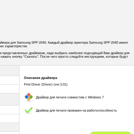
йвера для Samsung SPP-2040. Каждый драйвер принтера Samsung SPP-2040 имеет
их характеристик.
и представленных драйверов, надо выбрать наиболее подходящий Вам драйвер для
 нажать кнопку "Скачать". После чего просто следуйте инструкциям, которые будут
Описание драйвера
Print Driver (Driver) (ver.3.01)
Драйвер для печати совместим с Windows 7
Драйвер для печати проверен на работоспособность