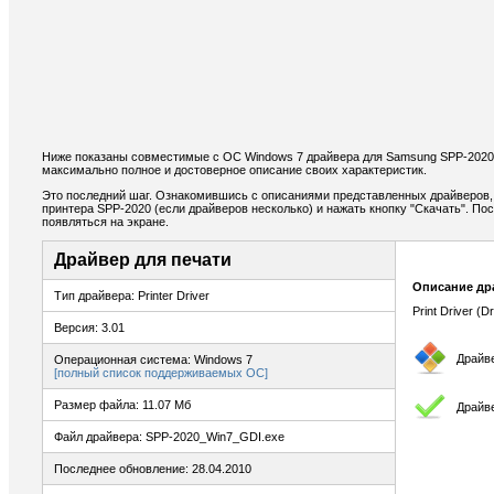
Ниже показаны совместимые с ОС Windows 7 драйвера для Samsung SPP-2020
максимально полное и достоверное описание своих характеристик.
Это последний шаг. Ознакомившись с описаниями представленных драйверов,
принтера SPP-2020 (если драйверов несколько) и нажать кнопку "Скачать". По
появляться на экране.
Драйвер для печати
Описание др
Тип драйвера: Printer Driver
Print Driver (Dr
Версия: 3.01
Драйв
Операционная система: Windows 7
[полный список поддерживаемых ОС]
Размер файла: 11.07 Мб
Драйве
Файл драйвера: SPP-2020_Win7_GDI.exe
Последнее обновление: 28.04.2010