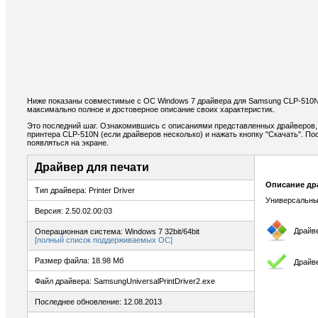
Ниже показаны совместимые с ОС Windows 7 драйвера для Samsung CLP-510N
максимально полное и достоверное описание своих характеристик.
Это последний шаг. Ознакомившись с описаниями представленных драйверов,
принтера CLP-510N (если драйверов несколько) и нажать кнопку "Скачать". По
появляться на экране.
Драйвер для печати
Описание др
Тип драйвера: Printer Driver
Универсальны
Версия: 2.50.02.00:03
Драйв
Операционная система: Windows 7 32bit/64bit
[полный список поддерживаемых ОС]
Размер файла: 18.98 Мб
Драйве
Файл драйвера: SamsungUniversalPrintDriver2.exe
Последнее обновление: 12.08.2013