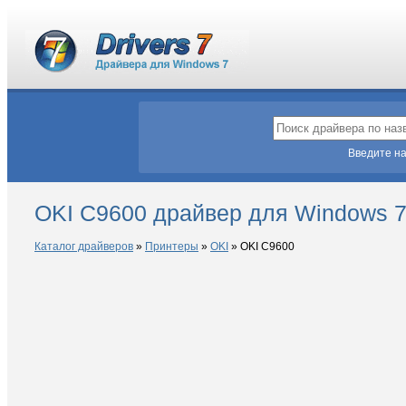
Введите на
OKI C9600 драйвер для Windows 
Каталог драйверов
»
Принтеры
»
OKI
»
OKI C9600