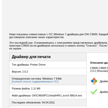
Ниже показаны совместимые с ОС Windows 7 драйвера для OKI C9600. Каждый
достоверное описание своих характеристик.
Это последний шаг. Ознакомившись с описаниями представленных драйверов,
принтера C9600 (если драйверов несколько) и нажать кнопку "Скачать". После
на экране.
Драйвер для печати
Описание др
Тип драйвера: Printer Driver
C9600 C9800 PC
2.0.2 (Russian)
Версия: 2.0.2
Операционная система: Windows 7 64bit
Драйв
[полный список поддерживаемых ОС]
Размер файла: 1.11 Мб
Драйве
Файл драйвера: OKIC9600PCLVista64RU_tcm3-38614.exe
Последнее обновление: 04.04.2011