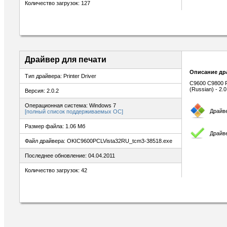
Количество загрузок: 127
Драйвер для печати
Описание др
Тип драйвера: Printer Driver
C9600 C9800 PC
(Russian) - 2.0
Версия: 2.0.2
Операционная система: Windows 7
Драйв
[полный список поддерживаемых ОС]
Размер файла: 1.06 Мб
Драйве
Файл драйвера: OKIC9600PCLVista32RU_tcm3-38518.exe
Последнее обновление: 04.04.2011
Количество загрузок: 42