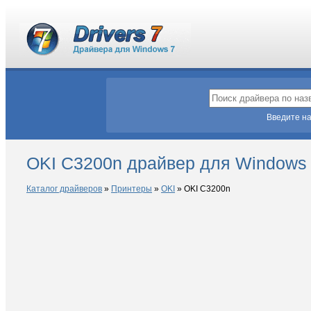
Введите на
OKI C3200n драйвер для Windows
Каталог драйверов
»
Принтеры
»
OKI
»
OKI C3200n