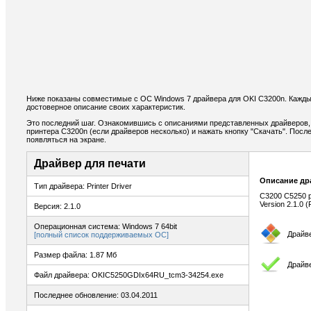
Ниже показаны совместимые с ОС Windows 7 драйвера для OKI C3200n. Кажды
достоверное описание своих характеристик.
Это последний шаг. Ознакомившись с описаниями представленных драйверов,
принтера C3200n (если драйверов несколько) и нажать кнопку "Скачать". Посл
появляться на экране.
Драйвер для печати
Описание др
Тип драйвера: Printer Driver
C3200 C5250 pr
Version 2.1.0 (
Версия: 2.1.0
Операционная система: Windows 7 64bit
Драйв
[полный список поддерживаемых ОС]
Размер файла: 1.87 Мб
Драйве
Файл драйвера: OKIC5250GDIx64RU_tcm3-34254.exe
Последнее обновление: 03.04.2011