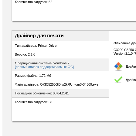
Количество загрузок: 52
Драйвер для печати
Описание др
Тип драйвера: Printer Driver
C3200 C5250 GD
Version 2.1.0 (
Версия: 2.1.0
Операционная система: Windows 7
Драйв
[полный список поддерживаемых ОС]
Размер файла: 1.72 Мб
Драйве
Файл драйвера: OKIC5250GDIw2kRU_tcm3-34309.exe
Последнее обновление: 03.04.2011
Количество загрузок: 38