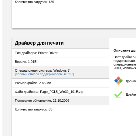
Количество загрузок: 135
Драйвер для печати
Описание др
Тип драйвера: Printer Driver
Этот драйвер 
поддерживает
Версия: 1.01E
операционные 
2003, Windows
Операционная система: Windows 7
[полный список поддерживаемых ОС]
Драйв
Размер файла: 2.46 Мб
Файл драйвера: Page_PCL5_Win32_101E.zip
Драйве
Последнее обновление: 21.10.2006
Количество загрузок: 65