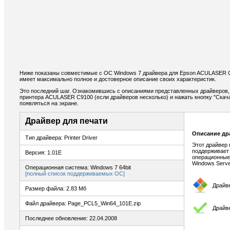
Ниже показаны совместимые с ОС Windows 7 драйвера для Epson ACULASER 
имеет максимально полное и достоверное описание своих характеристик.
Это последний шаг. Ознакомившись с описаниями представленных драйверов,
принтера ACULASER C9100 (если драйверов несколько) и нажать кнопку "Скача
появляться на экране.
Драйвер для печати
Описание др
Тип драйвера: Printer Driver
Этот драйвер 
поддерживает
Версия: 1.01E
операционные 
Windows Serve
Операционная система: Windows 7 64bit
[полный список поддерживаемых ОС]
Драйв
Размер файла: 2.83 Мб
Файл драйвера: Page_PCL5_Win64_101E.zip
Драйве
Последнее обновление: 22.04.2008