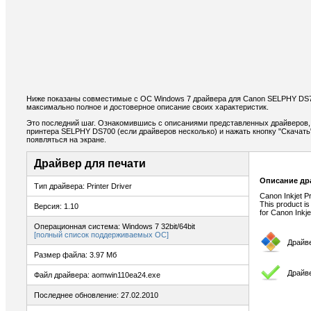
Ниже показаны совместимые с ОС Windows 7 драйвера для Canon SELPHY DS
максимально полное и достоверное описание своих характеристик.
Это последний шаг. Ознакомившись с описаниями представленных драйверов,
принтера SELPHY DS700 (если драйверов несколько) и нажать кнопку "Скачать"
появляться на экране.
Драйвер для печати
Описание др
Тип драйвера: Printer Driver
Canon Inkjet P
This product is
Версия: 1.10
for Canon Inkje
Операционная система: Windows 7 32bit/64bit
[полный список поддерживаемых ОС]
Драйв
Размер файла: 3.97 Мб
Драйве
Файл драйвера: aomwin110ea24.exe
Последнее обновление: 27.02.2010