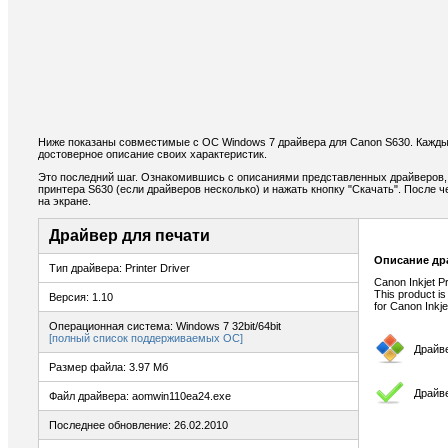
Ниже показаны совместимые с ОС Windows 7 драйвера для Canon S630. Кажды
достоверное описание своих характеристик.
Это последний шаг. Ознакомившись с описаниями представленных драйверов,
принтера S630 (если драйверов несколько) и нажать кнопку "Скачать". После 
на экране.
Драйвер для печати
Описание др
Тип драйвера: Printer Driver
Canon Inkjet P
This product is
Версия: 1.10
for Canon Inkje
Операционная система: Windows 7 32bit/64bit
[полный список поддерживаемых ОС]
Драйв
Размер файла: 3.97 Мб
Драйве
Файл драйвера: aomwin110ea24.exe
Последнее обновление: 26.02.2010