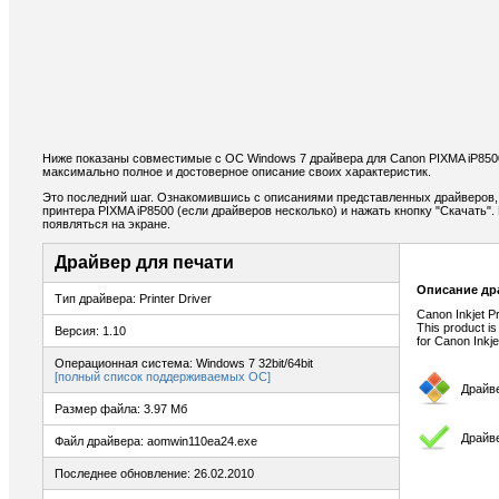
Ниже показаны совместимые с ОС Windows 7 драйвера для Canon PIXMA iP850
максимально полное и достоверное описание своих характеристик.
Это последний шаг. Ознакомившись с описаниями представленных драйверов,
принтера PIXMA iP8500 (если драйверов несколько) и нажать кнопку "Скачать".
появляться на экране.
Драйвер для печати
Описание др
Тип драйвера: Printer Driver
Canon Inkjet P
This product is
Версия: 1.10
for Canon Inkje
Операционная система: Windows 7 32bit/64bit
[полный список поддерживаемых ОС]
Драйв
Размер файла: 3.97 Мб
Драйве
Файл драйвера: aomwin110ea24.exe
Последнее обновление: 26.02.2010