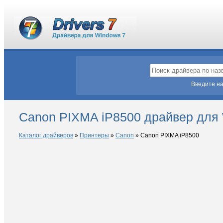
Введите на
Canon PIXMA iP8500 драйвер для
Каталог драйверов
»
Принтеры
»
Canon
»
Canon PIXMA iP8500