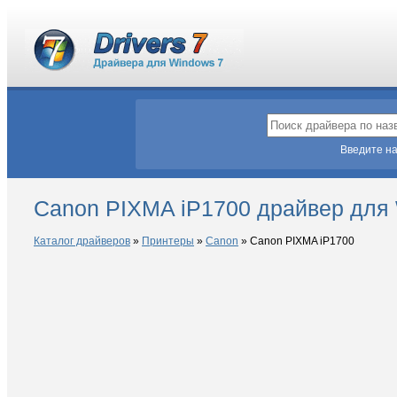
Введите на
Canon PIXMA iP1700 драйвер для
Каталог драйверов
»
Принтеры
»
Canon
»
Canon PIXMA iP1700