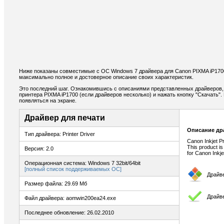
Ниже показаны совместимые с ОС Windows 7 драйвера для Canon PIXMA iP170
максимально полное и достоверное описание своих характеристик.
Это последний шаг. Ознакомившись с описаниями представленных драйверов,
принтера PIXMA iP1700 (если драйверов несколько) и нажать кнопку "Скачать".
появляться на экране.
Драйвер для печати
Описание др
Тип драйвера: Printer Driver
Canon Inkjet P
This product is
Версия: 2.0
for Canon Inkje
Операционная система: Windows 7 32bit/64bit
[полный список поддерживаемых ОС]
Драйв
Размер файла: 29.69 Мб
Драйве
Файл драйвера: aomwin200ea24.exe
Последнее обновление: 26.02.2010