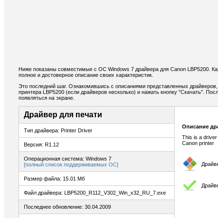
Ниже показаны совместимые с ОС Windows 7 драйвера для Canon LBP5200. К
полное и достоверное описание своих характеристик.
Это последний шаг. Ознакомившись с описаниями представленных драйверов,
принтера LBP5200 (если драйверов несколько) и нажать кнопку "Скачать". Пос
появляться на экране.
Драйвер для печати
Описание др
Тип драйвера: Printer Driver
This is a drive
Canon printer
Версия: R1.12
Операционная система: Windows 7
Драйв
[полный список поддерживаемых ОС]
Размер файла: 15.01 Мб
Драйве
Файл драйвера: LBP5200_R112_V302_Win_x32_RU_7.exe
Последнее обновление: 30.04.2009