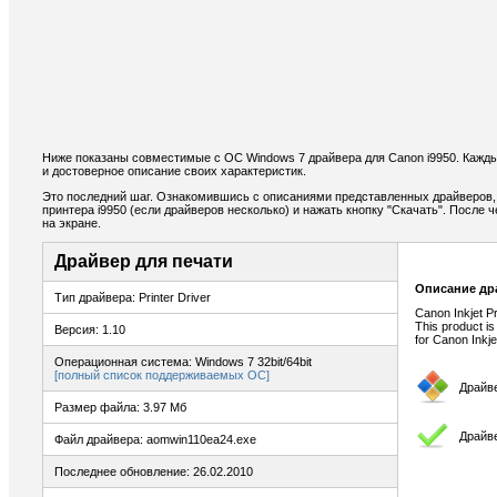
Ниже показаны совместимые с ОС Windows 7 драйвера для Canon i9950. Кажды
и достоверное описание своих характеристик.
Это последний шаг. Ознакомившись с описаниями представленных драйверов,
принтера i9950 (если драйверов несколько) и нажать кнопку "Скачать". После 
на экране.
Драйвер для печати
Описание др
Тип драйвера: Printer Driver
Canon Inkjet P
This product is
Версия: 1.10
for Canon Inkje
Операционная система: Windows 7 32bit/64bit
[полный список поддерживаемых ОС]
Драйв
Размер файла: 3.97 Мб
Драйве
Файл драйвера: aomwin110ea24.exe
Последнее обновление: 26.02.2010