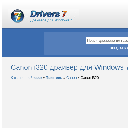
Введите на
Canon i320 драйвер для Windows 
Каталог драйверов
»
Принтеры
»
Canon
»
Canon i320