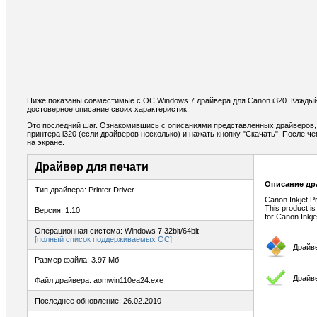
Ниже показаны совместимые с ОС Windows 7 драйвера для Canon i320. Каждый
достоверное описание своих характеристик.
Это последний шаг. Ознакомившись с описаниями представленных драйверов,
принтера i320 (если драйверов несколько) и нажать кнопку "Скачать". После ч
на экране.
Драйвер для печати
Описание др
Тип драйвера: Printer Driver
Canon Inkjet P
This product is
Версия: 1.10
for Canon Inkje
Операционная система: Windows 7 32bit/64bit
[полный список поддерживаемых ОС]
Драйв
Размер файла: 3.97 Мб
Драйве
Файл драйвера: aomwin110ea24.exe
Последнее обновление: 26.02.2010