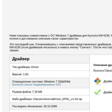
Ниже показаны совместимые с ОС Windows 7 драйвера для Kyocera KM-6230.
полное и достоверное описание своих характеристик.
Это последний шаг. Ознакомившись с описаниями представленных драйверов,
KM-6230 (если драйверов несколько) и нажать кнопку "Скачать". После чего п
экране.
Драйвер
Описание др
Тип драйвера: Driver
Kyocera Classi
Версия: 1.04
Драйв
Операционная система: Windows 7 32bit/64bit
[полный список поддерживаемых ОС]
Размер файла: 7.18 Мб
Драйв
Файл драйвера: ClassicUniversalDriver_KPDL_v1.04.zip
Последнее обновление: 20.10.2006