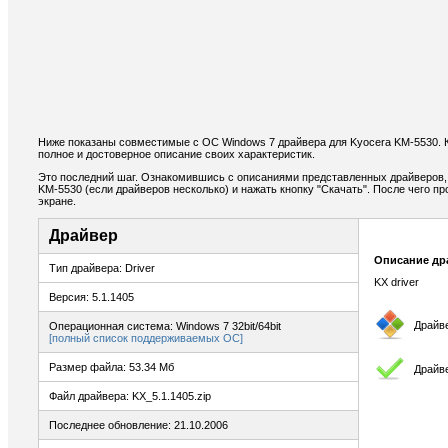
Ниже показаны совместимые с ОС Windows 7 драйвера для Kyocera KM-5530.
полное и достоверное описание своих характеристик.
Это последний шаг. Ознакомившись с описаниями представленных драйверов,
KM-5530 (если драйверов несколько) и нажать кнопку "Скачать". После чего п
экране.
Драйвер
Описание др
Тип драйвера: Driver
KX driver
Версия: 5.1.1405
Драйв
Операционная система: Windows 7 32bit/64bit
[полный список поддерживаемых ОС]
Размер файла: 53.34 Мб
Драйв
Файл драйвера: KX_5.1.1405.zip
Последнее обновление: 21.10.2006