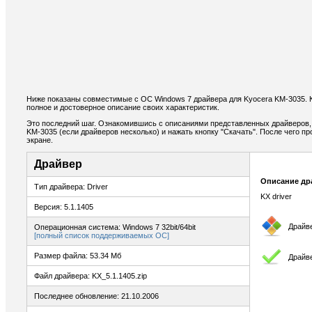
Ниже показаны совместимые с ОС Windows 7 драйвера для Kyocera KM-3035.
полное и достоверное описание своих характеристик.
Это последний шаг. Ознакомившись с описаниями представленных драйверов,
KM-3035 (если драйверов несколько) и нажать кнопку "Скачать". После чего п
экране.
Драйвер
Описание др
Тип драйвера: Driver
KX driver
Версия: 5.1.1405
Драйв
Операционная система: Windows 7 32bit/64bit
[полный список поддерживаемых ОС]
Размер файла: 53.34 Мб
Драйв
Файл драйвера: KX_5.1.1405.zip
Последнее обновление: 21.10.2006