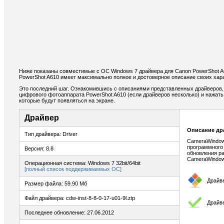
Ниже показаны совместимые с ОС Windows 7 драйвера для Canon PowerShot A
PowerShot A610 имеет максимально полное и достоверное описание своих хара
Это последний шаг. Ознакомившись с описаниями представленных драйверов,
цифрового фотоаппарата PowerShot A610 (если драйверов несколько) и нажать 
которые будут появляться на экране.
Драйвер
Описание др
Тип драйвера: Driver
CameraWindow
программного
Версия: 8.8
обновления р
CameraWindow
Операционная система: Windows 7 32bit/64bit
[полный список поддерживаемых ОС]
Драйв
Размер файла: 59.90 Мб
Файл драйвера: cdw-inst-8-8-0-17-u01-9l.zip
Драйв
Последнее обновление: 27.06.2012