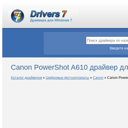
Введите на
Canon PowerShot A610 драйвер д
Каталог драйверов
»
Цифровые фотоаппараты
»
Canon
»
Canon Power