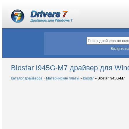
Введите на
Biostar I945G-M7 драйвер для Win
Каталог драйверов
»
Материнские платы
»
Biostar
»
Biostar I945G-M7