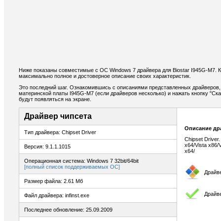
Ниже показаны совместимые с ОС Windows 7 драйвера для Biostar I945G-M7. 
максимально полное и достоверное описание своих характеристик.
Это последний шаг. Ознакомившись с описаниями представленных драйверов,
материнской платы I945G-M7 (если драйверов несколько) и нажать кнопку "Ска
будут появляться на экране.
Драйвер чипсета
Описание др
Тип драйвера: Chipset Driver
Chipset Drive
x64/Vista x86/
Версия: 9.1.1.1015
x64/
Операционная система: Windows 7 32bit/64bit
[полный список поддерживаемых ОС]
Драйв
Размер файла: 2.61 Мб
Драйв
Файл драйвера: infinst.exe
Последнее обновление: 25.09.2009