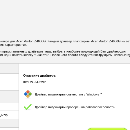
вера для Acer Veriton Z4630G. Каждый драйвер платформы Acer Veriton Z4630G имее
их характеристик.
и представленных драйверов, надо выбрать наиболее подходящий Вам драйвер для
лько) и нажать кнопку "Скачать". После чего просто следуйте инструкциям, которые б
Описание драйвера
Intel VGA Driver
Драйвер видеокарты совместим с Windows 7
Драйвер видеокарты проверен на работоспособность
A.zip