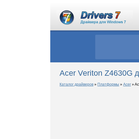
Acer Veriton Z4630G 
Каталог драйверов
»
Платформы
»
Acer
»
Ac