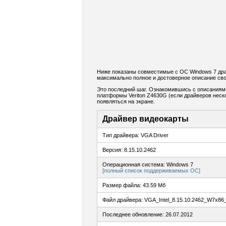
Ниже показаны совместимые с ОС Windows 7 драй
максимально полное и достоверное описание сво
Это последний шаг. Ознакомившись с описаниям
платформы Veriton Z4630G (если драйверов неско
появляться на экране.
Драйвер видеокарты
Тип драйвера: VGA Driver
Версия: 8.15.10.2462
Операционная система: Windows 7
[полный список поддерживаемых ОС]
Размер файла: 43.59 Мб
Файл драйвера: VGA_Intel_8.15.10.2462_W7x86_
Последнее обновление: 26.07.2012