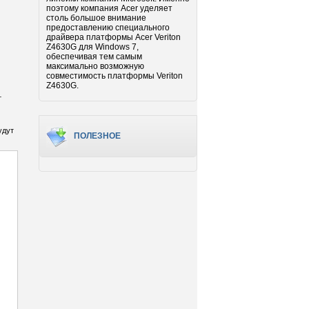
поэтому компания Acer уделяет
столь большое внимание
предоставлению специального
драйвера платформы Acer Veriton
Z4630G для Windows 7,
обеспечивая тем самым
максимально возможную
совместимость платформы Veriton
Z4630G.
т
удут
ПОЛЕЗНОЕ