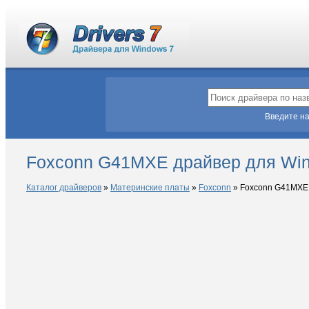
Введите на
Foxconn G41MXE драйвер для Wi
Каталог драйверов
»
Материнские платы
»
Foxconn
»
Foxconn G41MXE