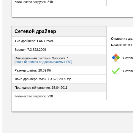
Количество загрузок: 348
Сетевой драйвер
Описание др
Тип драйвера: LAN Driver
Realtek 811X L
Версия: 7.3.522.2009
Сетев
Операционная система: Windows 7
[полный список поддерживаемых ОС]
Размер файла: 20.39 Кб
Сетев
Файл драйвера: Win7-7.3.522.2009.zip
Последнее обновление: 15.04.2011
Количество загрузок: 238