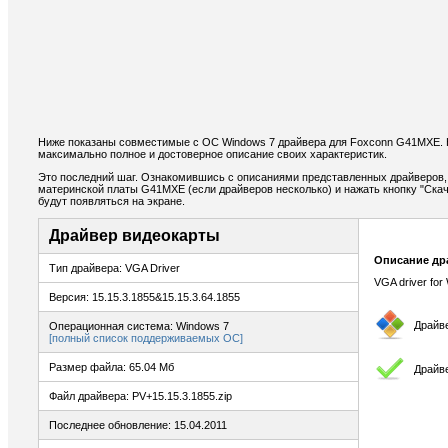
Ниже показаны совместимые с ОС Windows 7 драйвера для Foxconn G41MXE.
максимально полное и достоверное описание своих характеристик.
Это последний шаг. Ознакомившись с описаниями представленных драйверов,
материнской платы G41MXE (если драйверов несколько) и нажать кнопку "Скач
будут появляться на экране.
Драйвер видеокарты
Описание др
Тип драйвера: VGA Driver
VGA driver for
Версия: 15.15.3.1855&15.15.3.64.1855
Драйв
Операционная система: Windows 7
[полный список поддерживаемых ОС]
Размер файла: 65.04 Мб
Драйв
Файл драйвера: PV+15.15.3.1855.zip
Последнее обновление: 15.04.2011