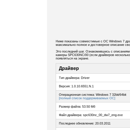
Ниже показаны совместимые с ОС Windows 7 драй
максимально полное и достоверное описание сво
Это последний шаг. Ознакомившись с описаниям
камеры SPC630NC/00 (если драйверов несколько) 
появляться на экране.
Драйвер
Тип драйвера: Driver
Версия: 1.0.10.6551.N.1
Операционная система: Windows 7 32bit/64bit
[полный список поддерживаемых ОС]
Размер файла: 53.50 Мб
Файл драйвера: spc630nc_00_dw7_eng.exe
Последнее обновление: 20.03.2011