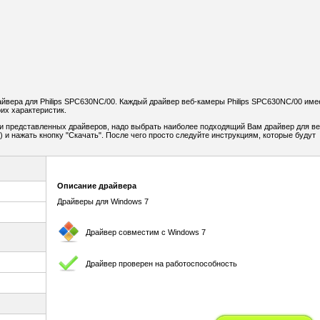
вера для Philips SPC630NC/00. Каждый драйвер веб-камеры Philips SPC630NC/00 име
их характеристик.
и представленных драйверов, надо выбрать наиболее подходящий Вам драйвер для ве
и нажать кнопку "Скачать". После чего просто следуйте инструкциям, которые будут
Описание драйвера
Драйверы для Windows 7
Драйвер совместим с Windows 7
Драйвер проверен на работоспособность