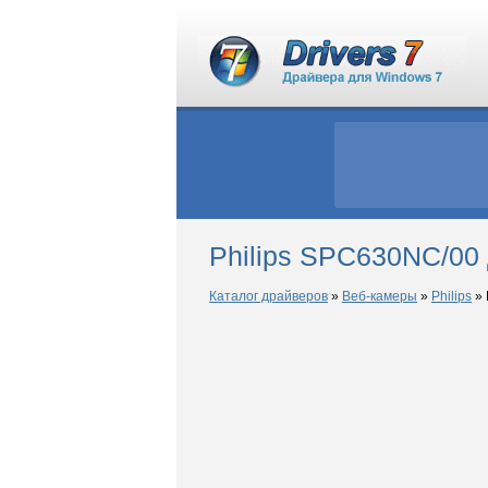
Philips SPC630NC/00
Каталог драйверов
»
Веб-камеры
»
Philips
»