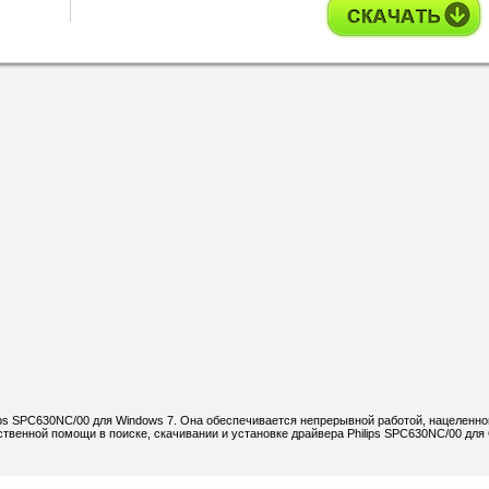
lips SPC630NC/00 для Windows 7. Она обеспечивается непрерывной работой, нацеленно
венной помощи в поиске, скачивании и установке драйвера Philips SPC630NC/00 для