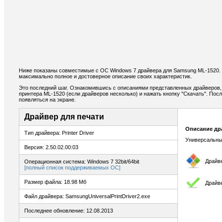
Ниже показаны совместимые с ОС Windows 7 драйвера для Samsung ML-1520.
максимально полное и достоверное описание своих характеристик.
Это последний шаг. Ознакомившись с описаниями представленных драйверов,
принтера ML-1520 (если драйверов несколько) и нажать кнопку "Скачать". Пос
появляться на экране.
Драйвер для печати
Описание др
Тип драйвера: Printer Driver
Универсальны
Версия: 2.50.02.00:03
Драйв
Операционная система: Windows 7 32bit/64bit
[полный список поддерживаемых ОС]
Размер файла: 18.98 Мб
Драйве
Файл драйвера: SamsungUniversalPrintDriver2.exe
Последнее обновление: 12.08.2013